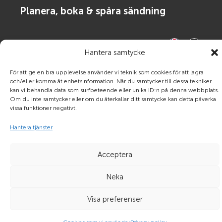
Planera, boka & spåra sändning
Hantera samtycke
För att ge en bra upplevelse använder vi teknik som cookies för att lagra
och/eller komma åt enhetsinformation. När du samtycker till dessa tekniker
kan vi behandla data som surfbeteende eller unika ID:n på denna webbplats.
Om du inte samtycker eller om du återkallar ditt samtycke kan detta påverka
vissa funktioner negativt.
Hantera tjänster
© Frigoscandia 2021 |
Legal disclaimer
|
Policy för
dataskydd
Acceptera
Neka
Visa preferenser