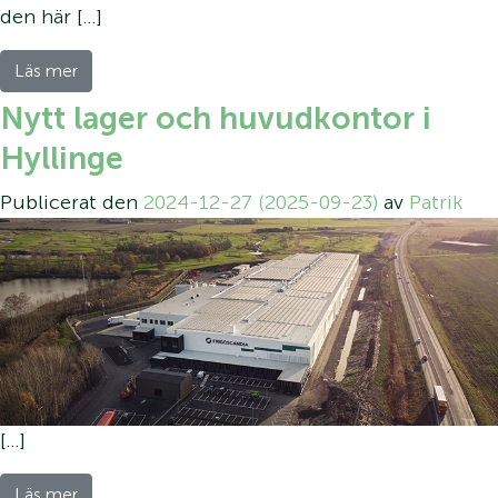
den här […]
Läs mer
Nytt lager och huvudkontor i
Hyllinge
Publicerat den
2024-12-27
(2025-09-23)
av
Patrik
[…]
Läs mer