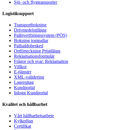
Sjö- och flygtransporter
Logistiksupport
Transportbokning
Drivmedelstillägg
Pallöverföringssystem (PÖS)
Bokning tompallar
Pallsaldobesked
Ortförteckning Pristillägg
Reklamationsformulär
Frågor och svar: Reklamation
Villkor
E-tjänster
XML-validering
Lageruttag
Kundportal
Inlogg Kundportal
Kvalitet och hållbarhet
Vårt hållbarhetsarbete
Kylkedjan
Certifikat