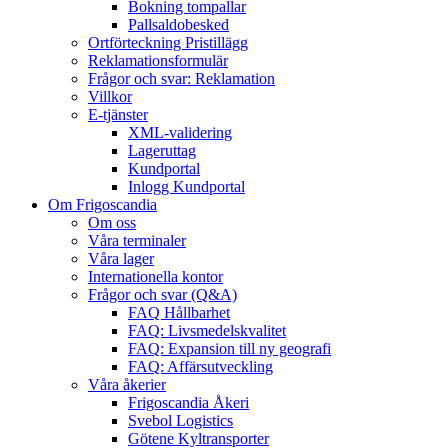
Bokning tompallar
Pallsaldobesked
Ortförteckning Pristillägg
Reklamationsformulär
Frågor och svar: Reklamation
Villkor
E-tjänster
XML-validering
Lageruttag
Kundportal
Inlogg Kundportal
Om Frigoscandia
Om oss
Våra terminaler
Våra lager
Internationella kontor
Frågor och svar (Q&A)
FAQ Hållbarhet
FAQ: Livsmedelskvalitet
FAQ: Expansion till ny geografi
FAQ: Affärsutveckling
Våra åkerier
Frigoscandia Åkeri
Svebol Logistics
Götene Kyltransporter