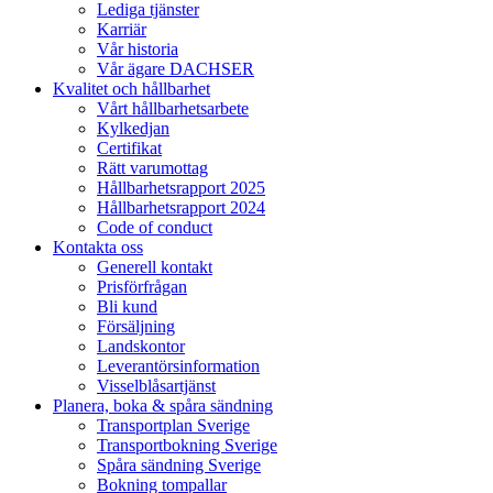
Lediga tjänster
Karriär
Vår historia
Vår ägare DACHSER
Kvalitet och hållbarhet
Vårt hållbarhetsarbete
Kylkedjan
Certifikat
Rätt varumottag
Hållbarhetsrapport 2025
Hållbarhetsrapport 2024
Code of conduct
Kontakta oss
Generell kontakt
Prisförfrågan
Bli kund
Försäljning
Landskontor
Leverantörsinformation
Visselblåsartjänst
Planera, boka & spåra sändning
Transportplan Sverige
Transportbokning Sverige
Spåra sändning Sverige
Bokning tompallar