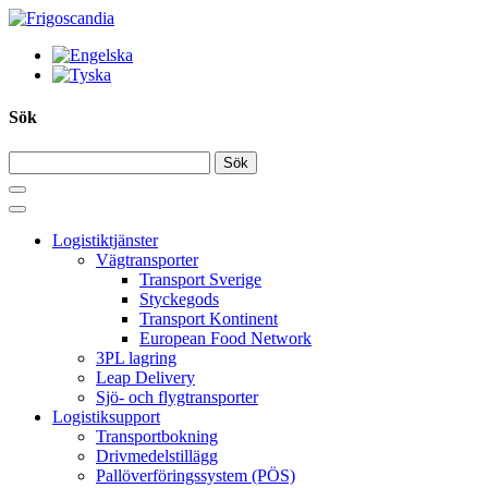
Hoppa
till
innehållet
Sök
Logistiktjänster
Vägtransporter
Transport Sverige
Styckegods
Transport Kontinent
European Food Network
3PL lagring
Leap Delivery
Sjö- och flygtransporter
Logistiksupport
Transportbokning
Drivmedelstillägg
Pallöverföringssystem (PÖS)