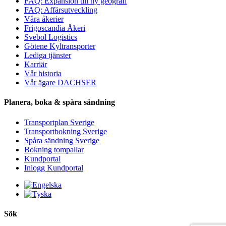
FAQ: Expansion till ny geografi
FAQ: Affärsutveckling
Våra åkerier
Frigoscandia Åkeri
Svebol Logistics
Götene Kyltransporter
Lediga tjänster
Karriär
Vår historia
Vår ägare DACHSER
Planera, boka & spåra sändning
Transportplan Sverige
Transportbokning Sverige
Spåra sändning Sverige
Bokning tompallar
Kundportal
Inlogg Kundportal
Sök