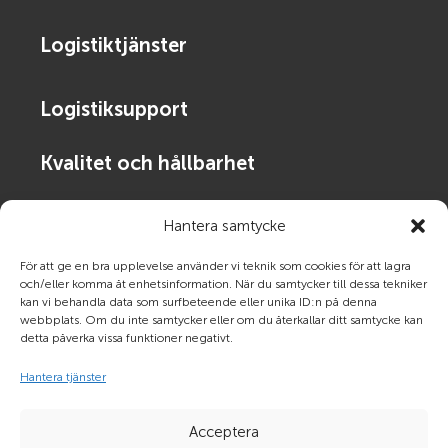
Logistiktjänster
Logistiksupport
Kvalitet och hållbarhet
Kontakta oss
Hantera samtycke
För att ge en bra upplevelse använder vi teknik som cookies för att lagra
och/eller komma åt enhetsinformation. När du samtycker till dessa tekniker
Om Frigoscandia
kan vi behandla data som surfbeteende eller unika ID:n på denna
webbplats. Om du inte samtycker eller om du återkallar ditt samtycke kan
detta påverka vissa funktioner negativt.
Planera, boka & spåra sändning
Hantera tjänster
Acceptera