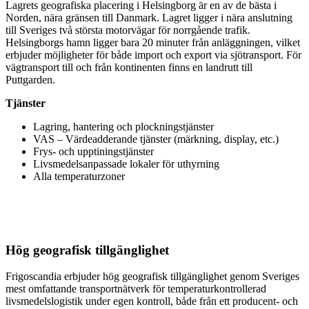
Lagrets geografiska placering i Helsingborg är en av de bästa i
Norden, nära gränsen till Danmark. Lagret ligger i nära anslutning
till Sveriges två största motorvägar för norrgående trafik.
Helsingborgs hamn ligger bara 20 minuter från anläggningen, vilket
erbjuder möjligheter för både import och export via sjötransport. För
vägtransport till och från kontinenten finns en landrutt till
Puttgarden.
Tjänster
Lagring, hantering och plockningstjänster
VAS – Värdeadderande tjänster (märkning, display, etc.)
Frys- och upptiningstjänster
Livsmedelsanpassade lokaler för uthyrning
Alla temperaturzoner
Hög geografisk tillgänglighet
Frigoscandia erbjuder hög geografisk tillgänglighet genom Sveriges
mest omfattande transportnätverk för temperaturkontrollerad
livsmedelslogistik under egen kontroll, både från ett producent- och