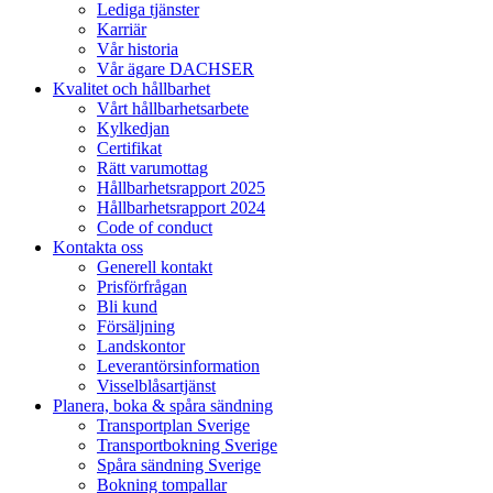
Lediga tjänster
Karriär
Vår historia
Vår ägare DACHSER
Kvalitet och hållbarhet
Vårt hållbarhetsarbete
Kylkedjan
Certifikat
Rätt varumottag
Hållbarhetsrapport 2025
Hållbarhetsrapport 2024
Code of conduct
Kontakta oss
Generell kontakt
Prisförfrågan
Bli kund
Försäljning
Landskontor
Leverantörsinformation
Visselblåsartjänst
Planera, boka & spåra sändning
Transportplan Sverige
Transportbokning Sverige
Spåra sändning Sverige
Bokning tompallar