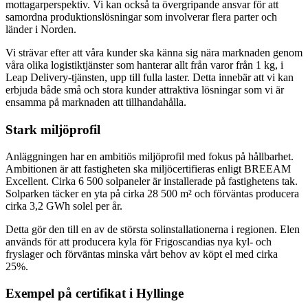
mottagarperspektiv. Vi kan också ta övergripande ansvar för att
samordna produktionslösningar som involverar flera parter och
länder i Norden.
Vi strävar efter att våra kunder ska känna sig nära marknaden genom
våra olika logistiktjänster som hanterar allt från varor från 1 kg, i
Leap Delivery-tjänsten, upp till fulla laster. Detta innebär att vi kan
erbjuda både små och stora kunder attraktiva lösningar som vi är
ensamma på marknaden att tillhandahålla.
Stark miljöprofil
Anläggningen har en ambitiös miljöprofil med fokus på hållbarhet.
Ambitionen är att fastigheten ska miljöcertifieras enligt BREEAM
Excellent. Cirka 6 500 solpaneler är installerade på fastighetens tak.
Solparken täcker en yta på cirka 28 500 m² och förväntas producera
cirka 3,2 GWh solel per år.
Detta gör den till en av de största solinstallationerna i regionen. Elen
används för att producera kyla för Frigoscandias nya kyl- och
fryslager och förväntas minska vårt behov av köpt el med cirka
25%.
Exempel på certifikat i Hyllinge