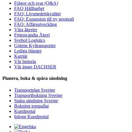
Frågor och svar (Q&A)
FAQ Hållbarhet
FAQ: Livsmedelskvalitet
FAQ: Expansion till ny geografi
FAQ: Affärsutveckling
Våra åkerier
Frigoscandia Åkeri
Svebol Logistics
Götene Kyltransporter
Lediga tjänster
Karriär
Vår historia
Vår ägare DACHSER
Planera, boka & spåra sändning
Transportplan Sverige
Transportbokning Sverige
Spåra sändning Sverige
Bokning tompallar
Kundportal
Inlogg Kundportal