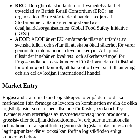
BRC
: Den globala standarden för livsmedelssäkerhet
utvecklad av British Retail Consortium (BRC), en
organisation för de största detaljhandelskedjorna i
Storbritannien. Standarden är godkänd av
detaljhandelsorganisationen Global Food Safety Initiative
(GFSI).
AEOF
: AEOF är ett EU-omfattande tillstånd utfärdat av
svenska tullen och syftar till att skapa ökad säkerhet för varor
genom den internationella leveranskedjan. Att uppnå
tillståndet innebär en kvalitets- och säkerhetsstämpel för
Frigoscandia och dess kunder. AEO är i grunden ett tillstånd
för ordning och kontroll, att ha kontroll över sin tullhantering
och sin del av kedjan i internationell handel.
Market Entry
Frigoscandia är unik bland logistikoperatörer på den nordiska
marknaden i sin förmåga att leverera en kombination av alla de olika
logistiktjänster som är specialiserade för färska, kylda och frysta
livsmedel som efterfrågas av livsmedelsföretag inom producent-,
grossist- eller detaljhandelssektorerna. Vi erbjuder internationella
och nationella transportflöden genom strategiska omlastnings- och
lagringspunkter där vi också kan förfina logistikflöden enligt
kundernas behov.