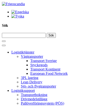
Hoppa
till
innehållet
Sök
Logistiktjänster
Vägtransporter
Transport Sverige
Styckegods
Transport Kontinent
European Food Network
3PL lagring
Leap Delivery
Sjö- och flygtransporter
Logistiksupport
Transportbokning
Drivmedelstillägg
Pallöverföringssystem (PÖS)