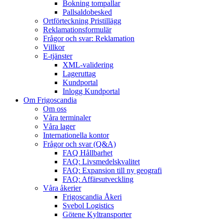
Bokning tompallar
Pallsaldobesked
Ortförteckning Pristillägg
Reklamationsformulär
Frågor och svar: Reklamation
Villkor
E-tjänster
XML-validering
Lageruttag
Kundportal
Inlogg Kundportal
Om Frigoscandia
Om oss
Våra terminaler
Våra lager
Internationella kontor
Frågor och svar (Q&A)
FAQ Hållbarhet
FAQ: Livsmedelskvalitet
FAQ: Expansion till ny geografi
FAQ: Affärsutveckling
Våra åkerier
Frigoscandia Åkeri
Svebol Logistics
Götene Kyltransporter