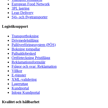
European Food Network
3PL lagring
Leap Delivery
Sjö- och flygtransporter
Logistiksupport
Transportbokning
Drivmedelstillägg
Pallöverföringssystem (PÖS)
Bokning tompallar
Pallsaldobesked
Ortförteckning Pristillägg
Reklamationsformulär
Frågor och svar: Reklamation
Villkor
E-tjänster
XML-validering
Lageruttag
Kundportal
Inlogg Kundportal
Kvalitet och hållbarhet