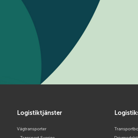
Logistiktjänster
Logisti
Vägtransporter
Transportb
Transport Sverige
Drivmedelsti