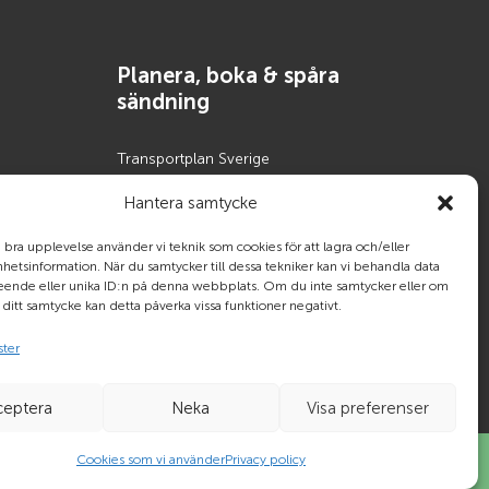
Planera, boka & spåra
sändning
Transportplan Sverige
Transportbokning Sverige
Hantera samtycke
Spåra sändning Sverige
n bra upplevelse använder vi teknik som cookies för att lagra och/eller
Bokning tompallar
etsinformation. När du samtycker till dessa tekniker kan vi behandla data
Kundportal
eende eller unika ID:n på denna webbplats. Om du inte samtycker eller om
r ditt samtycke kan detta påverka vissa funktioner negativt.
Inlogg Kundportal
ster
ceptera
Neka
Visa preferenser
Cookies som vi använder
Privacy policy