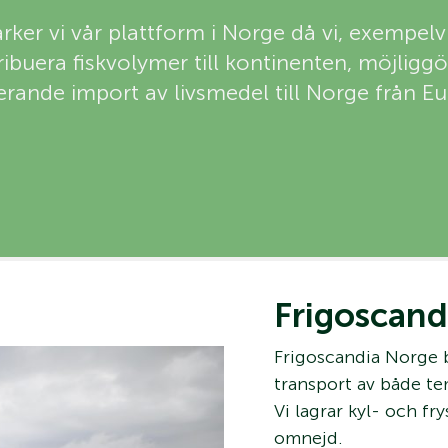
ärker vi vår plattform i Norge då vi, exempel
tribuera fiskvolymer till kontinenten, möjliggö
rande import av livsmedel till Norge från E
Frigoscand
Frigoscandia Norge b
transport av både t
Vi lagrar kyl- och fr
omnejd.