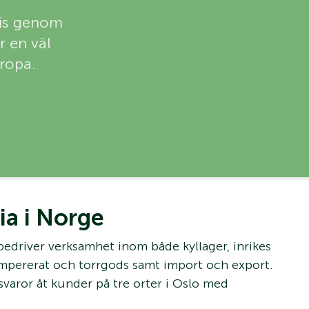
vis genom
r en väl
uropa.
ia i Norge
edriver verksamhet inom både kyllager, inrikes
empererat och torrgods samt import och export.
ysvaror åt kunder på tre orter i Oslo med