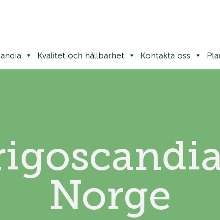
andia
Kvalitet och hållbarhet
Kontakta oss
Pla
rigoscandia
Norge