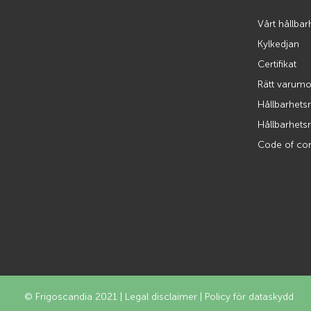
Vårt hållbar
Kylkedjan
Certifikat
Rätt varumo
Hållbarhets
Hållbarhets
Code of co
© Frigoscandia 2021 |
Legal disclaimer
|
Policy för dataskydd