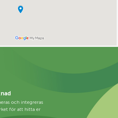
knad
meras och integreras
et för att hitta er