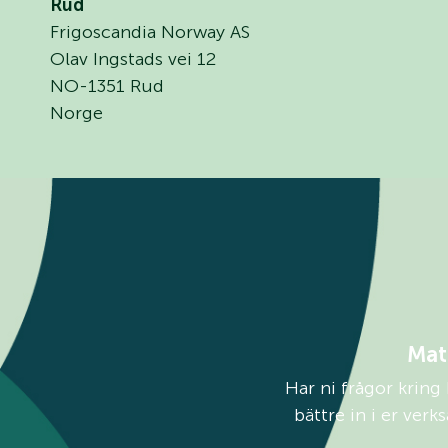
Rud
Frigoscandia Norway AS
Olav Ingstads vei 12
NO-1351 Rud
Norge
Mat
Har ni frågor kring
bättre in i er ver