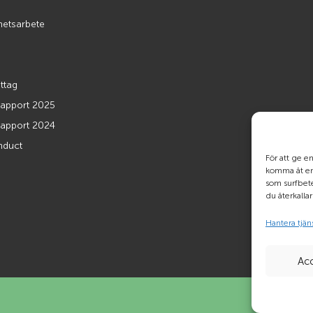
hetsarbete
ttag
rapport 2025
rapport 2024
nduct
För att ge e
komma åt enh
som surfbet
du återkalla
Hantera tjän
Ac