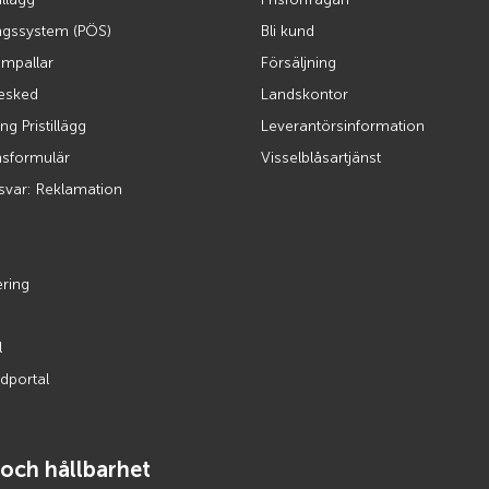
ingssystem (PÖS)
Bli kund
ompallar
Försäljning
besked
Landskontor
ng Pristillägg
Leverantörsinformation
nsformulär
Visselblåsartjänst
svar: Reklamation
ering
g
l
dportal
 och hållbarhet