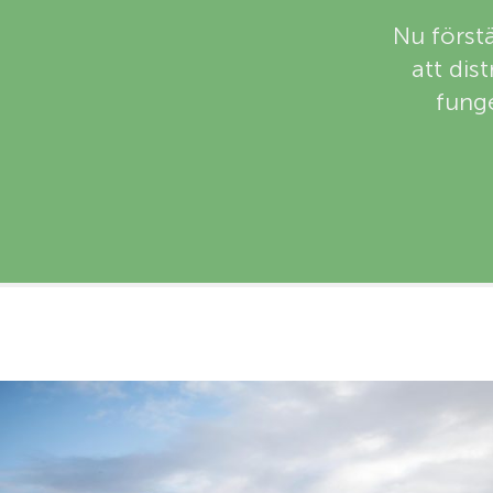
Nu först
att dis
funge