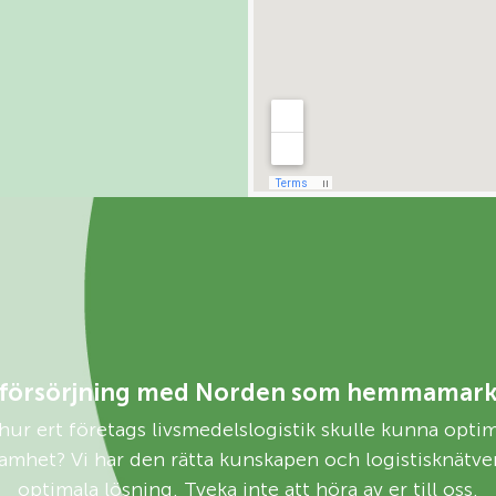
försörjning med Norden som hemmamar
 hur ert företags livsmedelslogistik skulle kunna opti
ksamhet? Vi har den rätta kunskapen och logistisknätverk
optimala lösning. Tveka inte att höra av er till oss.