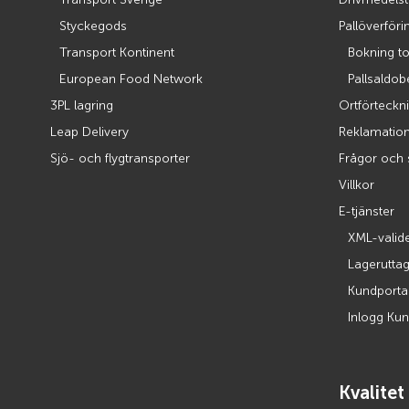
Styckegods
Pallöverför
Transport Kontinent
Bokning t
European Food Network
Pallsaldo
3PL lagring
Ortförteckni
Leap Delivery
Reklamatio
Sjö- och flygtransporter
Frågor och 
Villkor
E-tjänster
XML-valid
Lagerutta
Kundporta
Inlogg Kun
Kvalitet