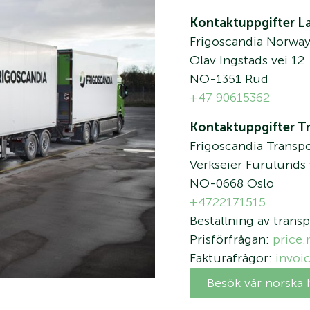
Kontaktuppgifter L
Frigoscandia Norway
Olav Ingstads vei 12
NO-1351 Rud
+47 90615362
Kontaktuppgifter T
Frigoscandia Transpo
Verkseier Furulunds 
NO-0668 Oslo
+4722171515
Beställning av trans
Prisförfrågan:
price
Fakturafrågor:
invoi
Besök vår norska