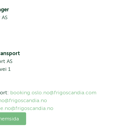
ager
 AS
ransport
rt AS
vei 1
port:
booking.oslo.no@frigoscandia.com
.no@frigoscandia.no
ce.no@frigoscandia.no
 hemsida