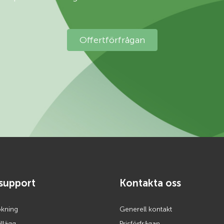
Offertförfrågan
ksupport
Kontakta oss
okning
Generell kontakt
llägg
Prisförfrågan