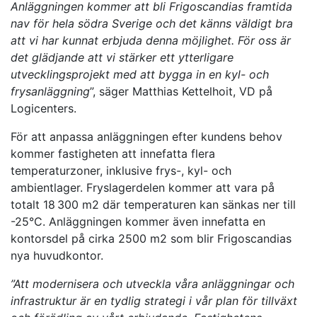
Anläggningen kommer att bli Frigoscandias framtida
nav för hela södra Sverige och det känns väldigt bra
att vi har kunnat erbjuda denna möjlighet. För oss är
det glädjande att vi stärker ett ytterligare
utvecklingsprojekt med att bygga in en kyl- och
frysanläggning
”, säger Matthias Kettelhoit, VD på
Logicenters.
För att anpassa anläggningen efter kundens behov
kommer fastigheten att innefatta flera
temperaturzoner, inklusive frys-, kyl- och
ambientlager. Fryslagerdelen kommer att vara på
totalt 18 300 m
2
där temperaturen kan sänkas ner till
-25
°
C. Anläggningen kommer även innefatta en
kontorsdel på cirka 2500 m
2
som blir Frigoscandias
nya huvudkontor.
”Att modernisera och utveckla våra anläggningar och
infrastruktur är en tydlig strategi i vår plan för tillväxt