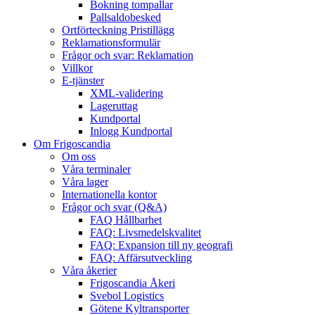
Bokning tompallar
Pallsaldobesked
Ortförteckning Pristillägg
Reklamationsformulär
Frågor och svar: Reklamation
Villkor
E-tjänster
XML-validering
Lageruttag
Kundportal
Inlogg Kundportal
Om Frigoscandia
Om oss
Våra terminaler
Våra lager
Internationella kontor
Frågor och svar (Q&A)
FAQ Hållbarhet
FAQ: Livsmedelskvalitet
FAQ: Expansion till ny geografi
FAQ: Affärsutveckling
Våra åkerier
Frigoscandia Åkeri
Svebol Logistics
Götene Kyltransporter