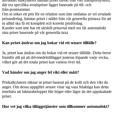
använder kalkylatorn hämtas priset direkt från vårt transportsystem,
där era specifika avtalspriser ligger baserade på till- och
från‑postnummer.
Om ni söker ett pris för en relation som inte omfattas av ert avtalade
prisunderlag, hämtas priset i stället från vår generella pristaxa för att
ni alltid ska få ett komplett och korrekt prisförslag.
Kunder som inte har ett särskilt prisavtal med oss får automatiskt
sina priser baserade på vår generella taxa
Kan priset ändras om jag bokar vid ett senare tillfälle?
Ja, priset kan ändras om du bokar vid ett senare tillfälle. Detta beror
framför allt på att drivmedelstillägget justeras löpande varje vecka,
vilket gör att det totala priset kan variera över tid.
Vad händer om jag anger fel vikt eller mått?
Priskalkylatorn räknar ut priset baserat på de kolli och den vikt du
anger. Om dessa uppgifter senare visar sig vara felaktiga kan detta
innebära att fakturabeloppet blir högre eller lägre än det uppskattade
priset.
Hur vet jag vilka tilläggstjänster som tillkommer automatiskt?