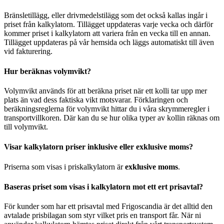
Bränsletillägg, eller drivmedelstilägg som det också kallas ingår i
priset från kalkylatorn. Tillägget uppdateras varje vecka och därför
kommer priset i kalkylatorn att variera från en vecka till en annan.
Tillägget uppdateras på vår hemsida och läggs automatiskt till även
vid fakturering.
Hur beräknas volymvikt?
Volymvikt används för att beräkna priset när ett kolli tar upp mer
plats än vad dess faktiska vikt motsvarar. Förklaringen och
beräkningsreglerna för volymvikt hittar du i våra skrymmeregler i
transportvillkoren. Där kan du se hur olika typer av kollin räknas om
till volymvikt.
Visar kalkylatorn priser inklusive eller exklusive moms?
Priserna som visas i priskalkylatorn är
exklusive moms
.
Baseras priset som visas i kalkylatorn mot ett ert prisavtal?
För kunder som har ett prisavtal med Frigoscandia är det alltid den
avtalade prisbilagan som styr vilket pris en transport får. När ni