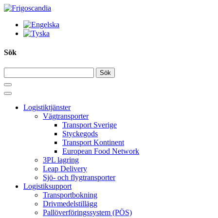
Hoppa
till
innehållet
Sök
Logistiktjänster
Vägtransporter
Transport Sverige
Styckegods
Transport Kontinent
European Food Network
3PL lagring
Leap Delivery
Sjö- och flygtransporter
Logistiksupport
Transportbokning
Drivmedelstillägg
Pallöverföringssystem (PÖS)