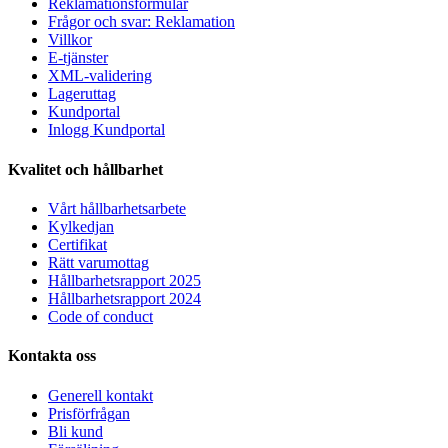
Reklamationsformulär
Frågor och svar: Reklamation
Villkor
E-tjänster
XML-validering
Lageruttag
Kundportal
Inlogg Kundportal
Kvalitet och hållbarhet
Vårt hållbarhetsarbete
Kylkedjan
Certifikat
Rätt varumottag
Hållbarhetsrapport 2025
Hållbarhetsrapport 2024
Code of conduct
Kontakta oss
Generell kontakt
Prisförfrågan
Bli kund