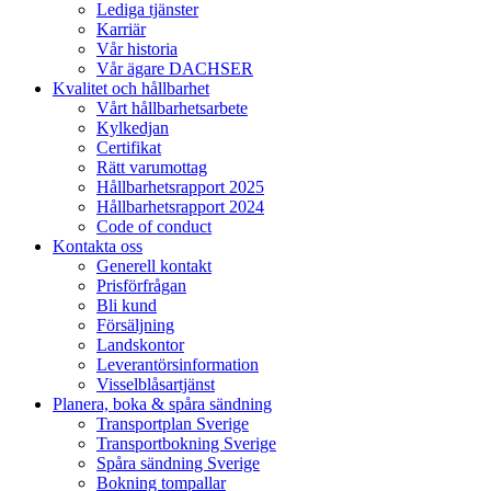
Lediga tjänster
Karriär
Vår historia
Vår ägare DACHSER
Kvalitet och hållbarhet
Vårt hållbarhetsarbete
Kylkedjan
Certifikat
Rätt varumottag
Hållbarhetsrapport 2025
Hållbarhetsrapport 2024
Code of conduct
Kontakta oss
Generell kontakt
Prisförfrågan
Bli kund
Försäljning
Landskontor
Leverantörsinformation
Visselblåsartjänst
Planera, boka & spåra sändning
Transportplan Sverige
Transportbokning Sverige
Spåra sändning Sverige
Bokning tompallar