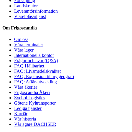
Försäljning
Landskontor
Leverantörsinformation
Visselblåsartjänst
Om Frigoscandia
Om oss
Våra terminaler
Våra lager
Internationella kontor
Frågor och svar (Q&A)
FAQ Hållbarhet
FAQ: Livsmedelskvalitet
FAQ: Expansion till ny geografi
FAQ: Affärsutveckling
Våra åkerier
Frigoscandia Åkeri
Svebol Logistics
Götene Kyltransporter
Lediga tjänster
Karriär
Vår historia
Vår ägare DACHSER