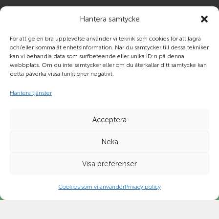
Kontakta oss
Hantera samtycke
För att ge en bra upplevelse använder vi teknik som cookies för att lagra
och/eller komma åt enhetsinformation. När du samtycker till dessa tekniker
Om Frigoscandia
kan vi behandla data som surfbeteende eller unika ID:n på denna
webbplats. Om du inte samtycker eller om du återkallar ditt samtycke kan
detta påverka vissa funktioner negativt.
Planera, boka & spåra sändning
Hantera tjänster
Acceptera
Neka
Visa preferenser
Cookies som vi använder
Privacy policy
© Frigoscandia 2021 |
Legal disclaimer
|
Policy för
dataskydd