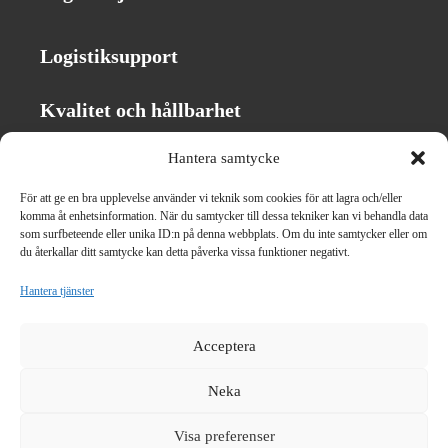
Logistiksupport
Kvalitet och hållbarhet
Hantera samtycke
Kontakta oss
För att ge en bra upplevelse använder vi teknik som cookies för att lagra och/eller
komma åt enhetsinformation. När du samtycker till dessa tekniker kan vi behandla data
som surfbeteende eller unika ID:n på denna webbplats. Om du inte samtycker eller om
Om Frigoscandia
du återkallar ditt samtycke kan detta påverka vissa funktioner negativt.
Planera, boka & spåra sändning
Hantera tjänster
Acceptera
Neka
Visa preferenser