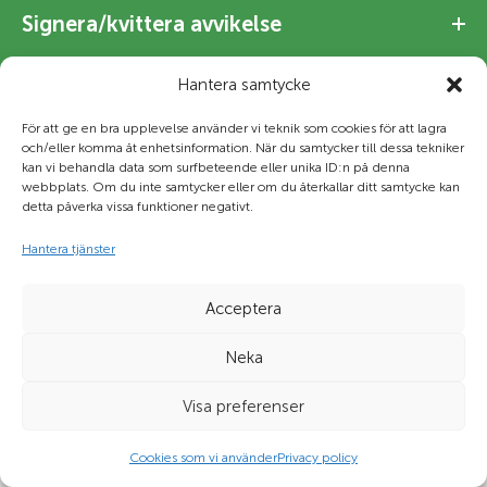
Signera/kvittera avvikelse
Hantera samtycke
Förvara skadat gods
För att ge en bra upplevelse använder vi teknik som cookies för att lagra
och/eller komma åt enhetsinformation. När du samtycker till dessa tekniker
kan vi behandla data som surfbeteende eller unika ID:n på denna
© Frigoscandia 2021 |
Legal disclaimer
|
Policy för
webbplats. Om du inte samtycker eller om du återkallar ditt samtycke kan
dataskydd
detta påverka vissa funktioner negativt.
Hantera tjänster
Acceptera
Neka
Visa preferenser
Cookies som vi använder
Privacy policy